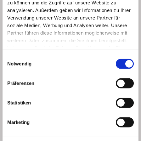
zu können und die Zugriffe auf unsere Website zu
analysieren. Außerdem geben wir Informationen zu Ihrer
Verwendung unserer Website an unsere Partner für
soziale Medien, Werbung und Analysen weiter. Unsere
Partner führen diese Informationen möglicherweise mit
weiteren Daten zusammen, die Sie ihnen bereitgestellt
Milchkaffee
haben oder die sie im Rahmen Ihrer Nutzung der Dienste
Latte Macchiato
gesammelt haben.
Einwilligungsauswahl
Notwendig
Präferenzen
Ice Latte Spezial
Statistiken
„Milch mit Espresso und 1 Kugel Vanilleeis“
Ice Caramel oder Cookies Latte
„Milch,
Marketing
Eiswürfel, Espresso,
Cookies oder Caramell Sirup"
Ice Latte Classic