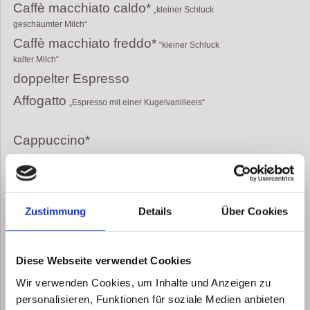
Caffè macchiato caldo*
„kleiner Schluck
geschäumter Milch“
Caffè macchiato freddo*
“kleiner Schluck
kalter Milch“
doppelter Espresso
Affogatto
„Espresso mit einer Kugelvanilleeis“
Cappuccino*
Cappuccino* mit Sahne
heiße Schokolade*
Zustimmung
Details
Über Cookies
heiße Schokolade* mit Sahne
heiße Schokolade* mit Mini
Diese Webseite verwendet Cookies
Marshmallows
Matcha Latte
Wir verwenden Cookies, um Inhalte und Anzeigen zu
Pistazien Latte
personalisieren, Funktionen für soziale Medien anbieten